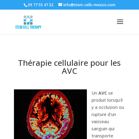
09 77 55 47 32
info@stem-cells-mexico.com
Thérapie cellulaire pour les
AVC
Un
AVC
se
produit lorsqu’il
y a occlusion ou
rupture d'un
vaisseau
sanguin qui
transporte