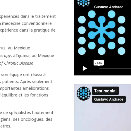
périences dans le traitement
en médecine conventionnelle
xpérience dans la pratique de
cruz, au Mexique
herapy
, àTijuana, au Mexique
e of Chronic Disease
son équipe ont réussi à
rs patients. Après seulement
'importantes améliorations
équilibre et les fonctions
e de spécialistes hautement
rgiens, des oncologues, des
atres.