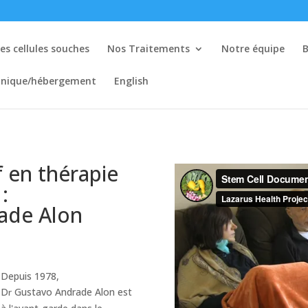
es cellules souches
Nos Traitements
Notre équipe
B
linique/hébergement
English
 en thérapie
:
ade Alon
Depuis 1978,
D
Gustavo Andrade Alon est
r