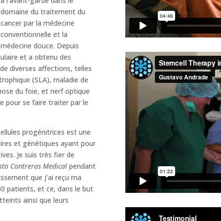
à l'avant-garde dans le
domaine du traitement du
cancer par la médecine
conventionnelle et la
médecine douce. Depuis
lulaire et a obtenu des
de diverses affections, telles
trophique (SLA), maladie de
ose du foie, et nerf optique
our se faire traiter par le
cellules progénitrices est une
aires et génétiques ayant pour
ves. Je suis très fier de
sto Contreras Medical
pendant
issement que j’ai reçu ma
00 patients, et ce, dans le but
tteints ainsi que leurs