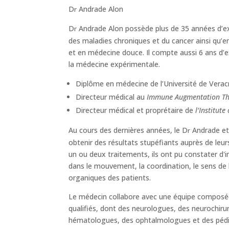
D
Andrade Alon
r
D
Andrade Alon possède plus de 35 années d’ex
r
des maladies chroniques et du cancer ainsi qu’
et en médecine douce. Il compte aussi 6 ans d’e
la médecine expérimentale.
Diplôme en médecine de l’Université de Vera
Directeur médical au
Immune Augmentation T
Directeur médical et proprétaire de
l’Institut
Au cours des dernières années, le D
Andrade et 
r
obtenir des résultats stupéfiants auprès de leu
un ou deux traitements, ils ont pu constater d
dans le mouvement, la coordination, le sens de l’
organiques des patients.
Le médecin collabore avec une équipe composé
qualifiés, dont des neurologues, des neurochiru
hématologues, des ophtalmologues et des pédi