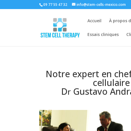
09 77 55 47 32
info@stem-cells-mexico.com
Accueil
À propos d
Essais cliniques
C
Notre expert en chef
cellulaire 
D
Gustavo Andr
r